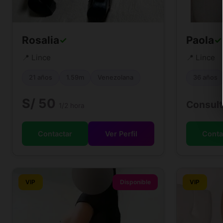
Rosalia
Paola
✓
✓
📍 Lince
📍 Lince
21 años
1.59m
Venezolana
36 años
S/ 50
Consult
1/2 hora
Contactar
Ver Perfil
Conta
VIP
Disponible
VIP