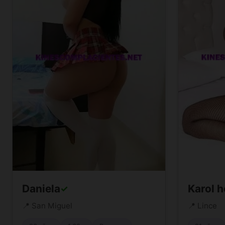
Daniela
Karol h
✓
📍 San Miguel
📍 Lince