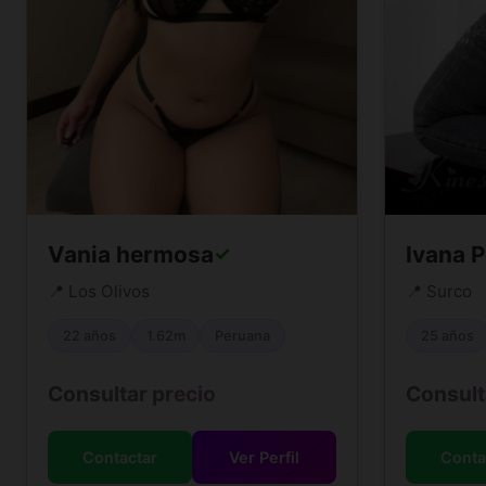
Vania hermosa
Ivana P
✓
📍 Los Olivos
📍 Surco
22 años
1.62m
Peruana
25 años
Consultar precio
Consult
Contactar
Ver Perfil
Conta