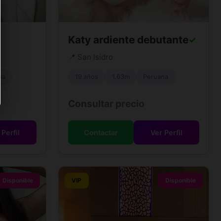
Katy ardiente debutante
✓
📍 San Isidro
na
19 años
1.63m
Peruana
Consultar precio
 Perfil
Contactar
Ver Perfil
Disponible
VIP
Disponible