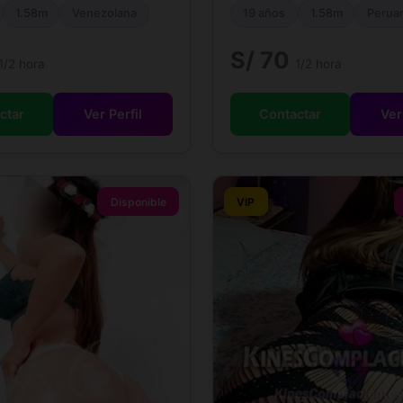
1.58m
Venezolana
19 años
1.58m
Perua
S/ 70
1/2 hora
1/2 hora
ctar
Ver Perfil
Contactar
Ver
Disponible
VIP