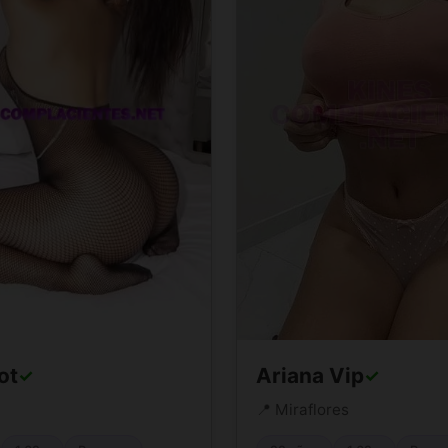
ot
Ariana Vip
✓
✓
📍 Miraflores