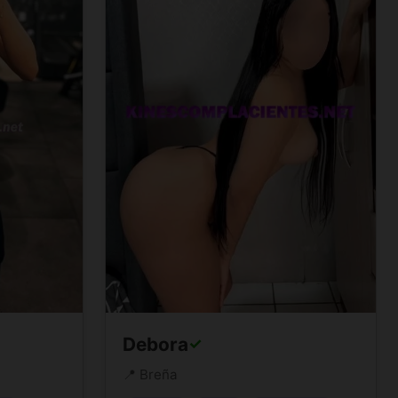
Debora
✓
📍 Breña