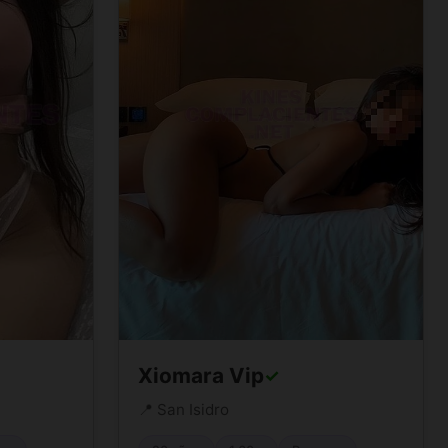
Xiomara Vip
✓
📍 San Isidro