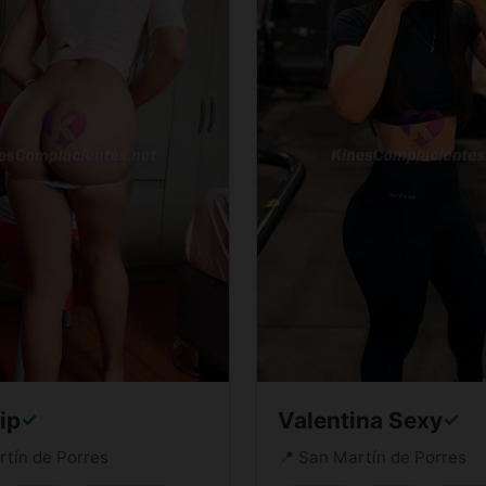
ip
Valentina Sexy
✓
✓
rtín de Porres
📍 San Martín de Porres