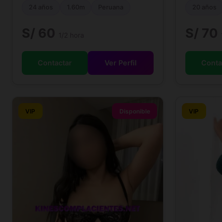
24 años
1.60m
Peruana
20 años
S/ 60
S/ 70
1/2 hora
Contactar
Ver Perfil
Conta
VIP
Disponible
VIP