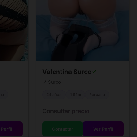
Valentina Surco
✓
📍 Surco
na
24 años
1.65m
Peruana
Consultar precio
 Perfil
Contactar
Ver Perfil