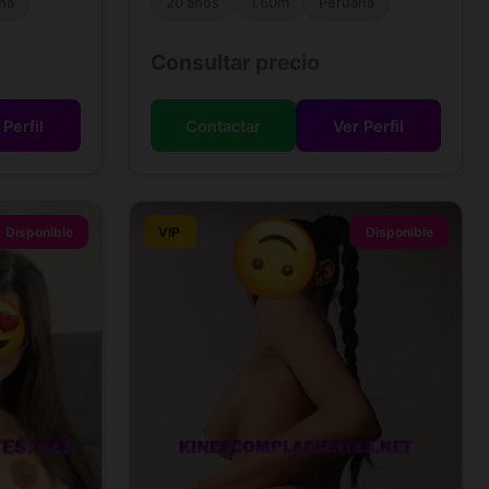
na
20 años
1.60m
Peruana
Consultar precio
 Perfil
Contactar
Ver Perfil
Disponible
VIP
Disponible