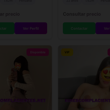
1.62m
Peruana
22 años
1.62m
Perua
ar precio
Consultar precio
ctar
Ver Perfil
Contactar
Ver
Disponible
VIP