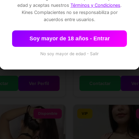
edad y aceptas nuestros
Términos y Condiciones
.
Kines Complacientes no se responsabiliza por
acuerdos entre usuarios.
Catalina sexy
✓
📍 Miraflores
Soy mayor de 18 años - Entrar
1.62m
Peruana
19 años
1.65m
Perua
No soy mayor de edad - Salir
ar precio
Consultar precio
ctar
Ver Perfil
Contactar
Ver
Disponible
VIP