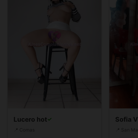
Lucero hot
Sofia V
✓
📍 Comas
📍 San Ma