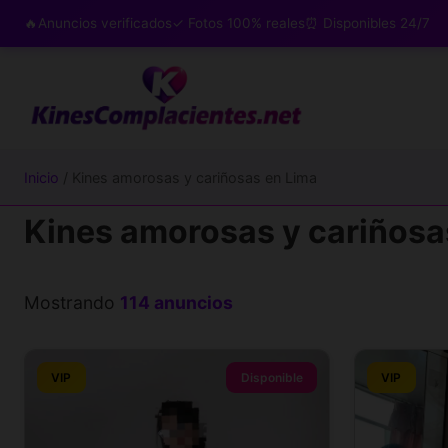
🔥Anuncios verificados
✓ Fotos 100% reales
⏰ Disponibles 24/7
Inicio
/ Kines amorosas y cariñosas en Lima
Kines amorosas y cariñosa
Mostrando
114 anuncios
VIP
Disponible
VIP