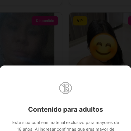
Disponible
VIP
🔞
Contenido para adultos
Este sitio contiene material exclusivo para mayores de
18 años. Al ingresar confirmas que eres mayor de