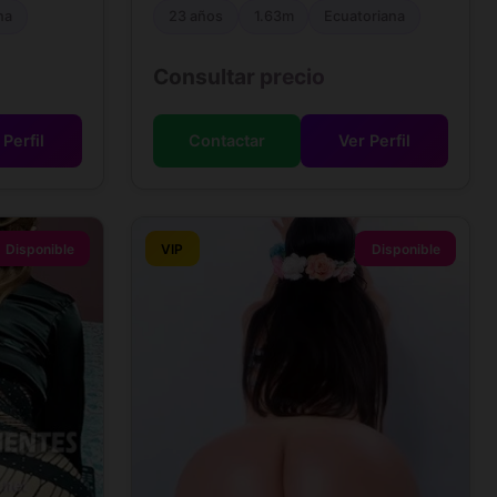
na
23 años
1.63m
Ecuatoriana
Consultar precio
 Perfil
Contactar
Ver Perfil
Disponible
VIP
Disponible