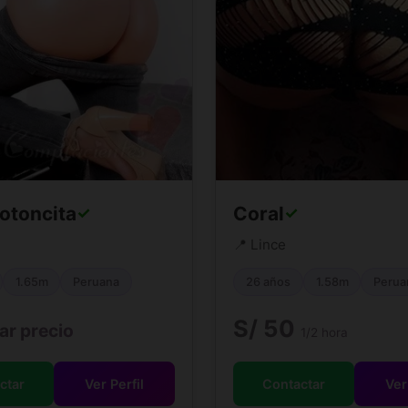
otoncita
Coral
✓
✓
📍 Lince
1.65m
Peruana
26 años
1.58m
Perua
S/ 50
ar precio
1/2 hora
ctar
Ver Perfil
Contactar
Ver