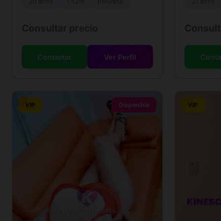
20 años
1.62m
Peruana
21 años
Consultar precio
Consult
Contactar
Ver Perfil
Conta
VIP
Disponible
VIP