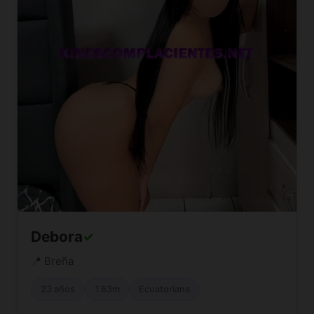
Debora
✓
📍 Breña
23 años
1.63m
Ecuatoriana