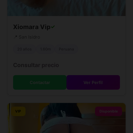
Xiomara Vip
✓
📍 San Isidro
20 años
1.60m
Peruana
Consultar precio
Contactar
Ver Perfil
VIP
Disponible