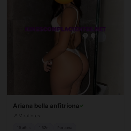
Ariana bella anfitriona
✓
📍 Miraflores
19 años
1.62m
Peruana