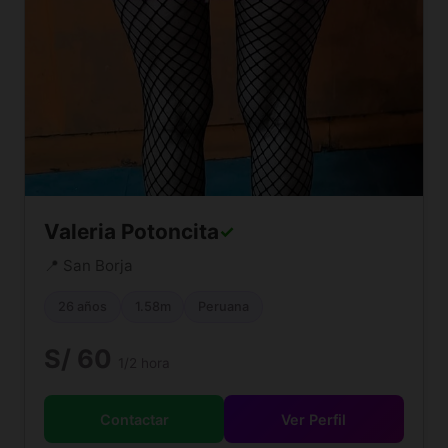
Valeria Potoncita
✓
📍 San Borja
26 años
1.58m
Peruana
S/ 60
1/2 hora
Contactar
Ver Perfil