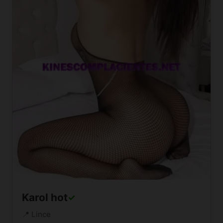
Karol hot
✓
📍 Lince