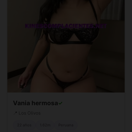
Vania hermosa
✓
📍 Los Olivos
22 años
1.62m
Peruana