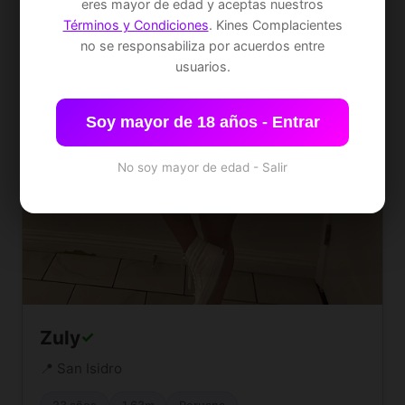
eres mayor de edad y aceptas nuestros
Términos y Condiciones
. Kines Complacientes
no se responsabiliza por acuerdos entre
usuarios.
Soy mayor de 18 años - Entrar
No soy mayor de edad - Salir
Zuly
✓
📍 San Isidro