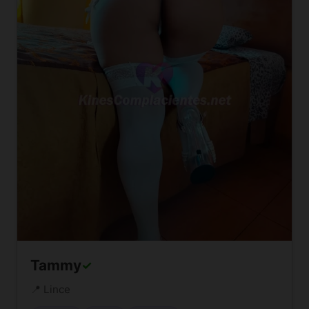
Tammy
✓
📍 Lince