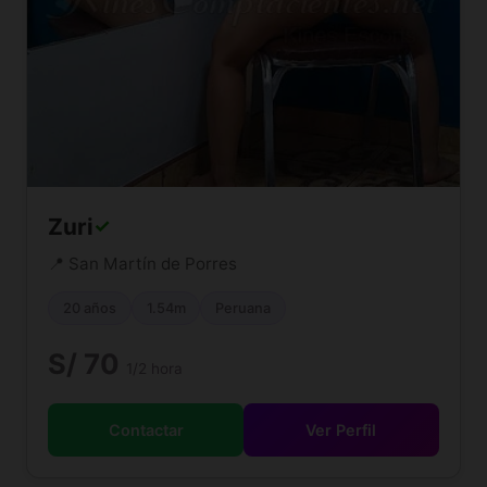
Zuri
✓
📍 San Martín de Porres
20 años
1.54m
Peruana
S/ 70
1/2 hora
Contactar
Ver Perfil