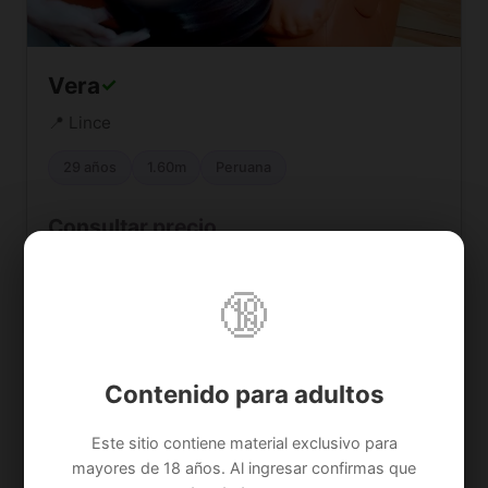
Vera
✓
📍 Lince
29 años
1.60m
Peruana
Consultar precio
Contactar
Ver Perfil
🔞
Contenido para adultos
VIP
Disponible
Este sitio contiene material exclusivo para
mayores de 18 años. Al ingresar confirmas que