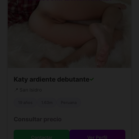
Katy ardiente debutante
✓
📍 San Isidro
19 años
1.63m
Peruana
Consultar precio
Contactar
Ver Perfil