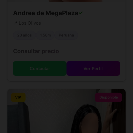
Andrea de MegaPlaza
✓
📍 Los Olivos
23 años
1.58m
Peruana
Consultar precio
Contactar
Ver Perfil
VIP
Disponible