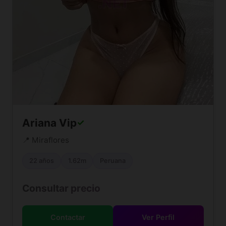
Ariana Vip
✓
📍 Miraflores
22 años
1.62m
Peruana
Consultar precio
Contactar
Ver Perfil