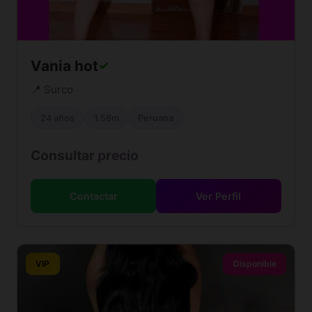
Vania hot
✓
📍 Surco
24 años
1.58m
Peruana
Consultar precio
Contactar
Ver Perfil
VIP
Disponible