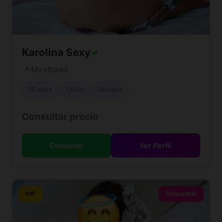
Karolina Sexy
✓
📍 Miraflores
19 años
1.62m
Peruana
Consultar precio
Contactar
Ver Perfil
VIP
Disponible