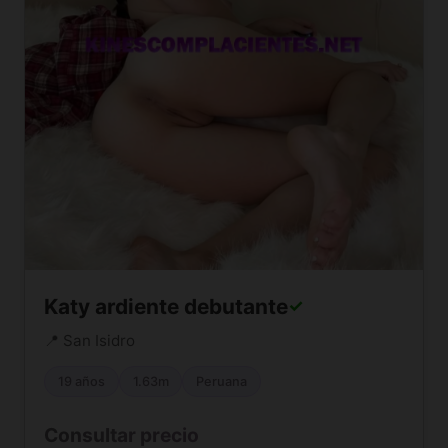
Katy ardiente debutante
✓
📍 San Isidro
19 años
1.63m
Peruana
Consultar precio