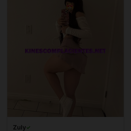
Zuly
✓