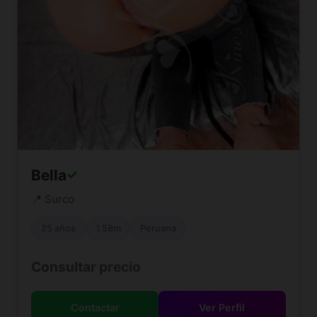
Bella
✓
📍 Surco
25 años
1.58m
Peruana
Consultar precio
Contactar
Ver Perfil