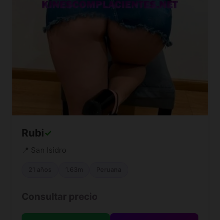
Rubi
✓
📍 San Isidro
21 años
1.63m
Peruana
Consultar precio