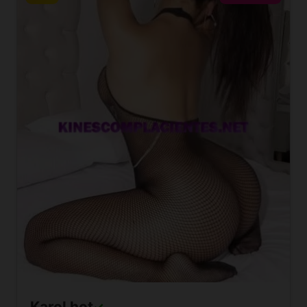
Karol hot
✓