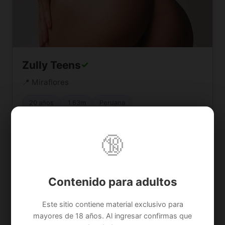
Zully Teens
✓
📍 Miraflores
20 años
1.63m
Peruana
Consultar precio
🔞
Contactar
Ver Perfil
Contenido para adultos
Este sitio contiene material exclusivo para
VIP
Disponible
mayores de 18 años. Al ingresar confirmas que