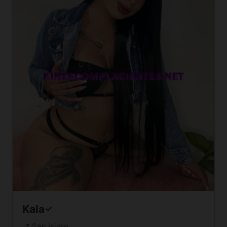
Kala
✓
📍 San Isidro