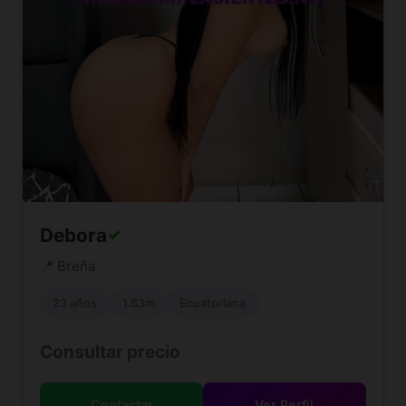
Debora
✓
📍 Breña
23 años
1.63m
Ecuatoriana
Consultar precio
Contactar
Ver Perfil