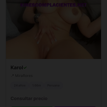
Karol
✓
📍 Miraflores
24 años
1.66m
Peruana
Consultar precio