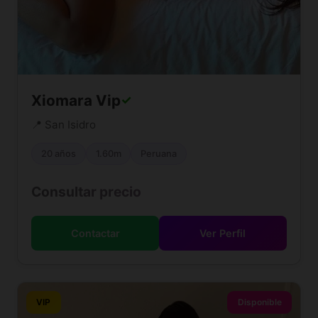
Xiomara Vip
✓
📍 San Isidro
20 años
1.60m
Peruana
Consultar precio
Contactar
Ver Perfil
VIP
Disponible