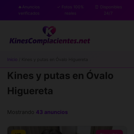
🔥Anuncios
✓ Fotos 100%
⏰ Disponibles
verificados
reales
24/7
Inicio
/ Kines y putas en Óvalo Higuereta
Kines y putas en Óvalo
Higuereta
Mostrando
43 anuncios