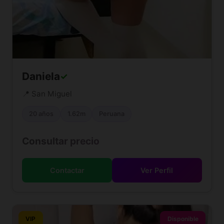
Daniela
✓
📍 San Miguel
20 años
1.62m
Peruana
Consultar precio
Contactar
Ver Perfil
VIP
Disponible