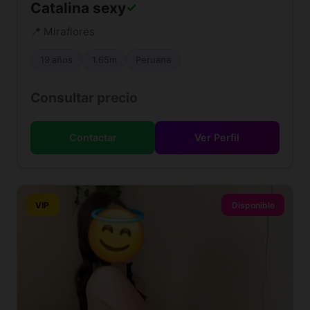
Catalina sexy
✓
📍 Miraflores
19 años
1.65m
Peruana
Consultar precio
Contactar
Ver Perfil
VIP
Disponible