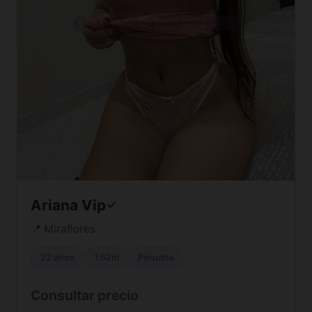
Ariana Vip
✓
📍 Miraflores
22 años
1.62m
Peruana
Consultar precio